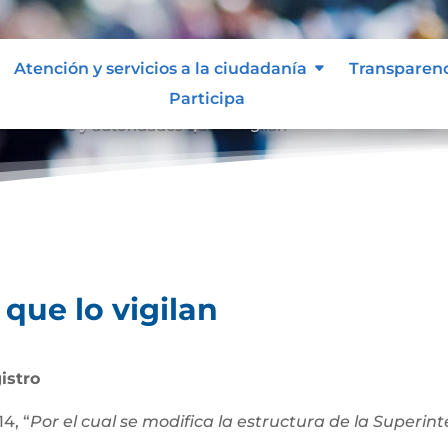
Atención y servicios a la ciudadanía
Transparen
Participa
an
Entes y autoridades que lo vigilan
9
que lo vigilan
istro
4, “
Por el cual se modifica la estructura de la Superi