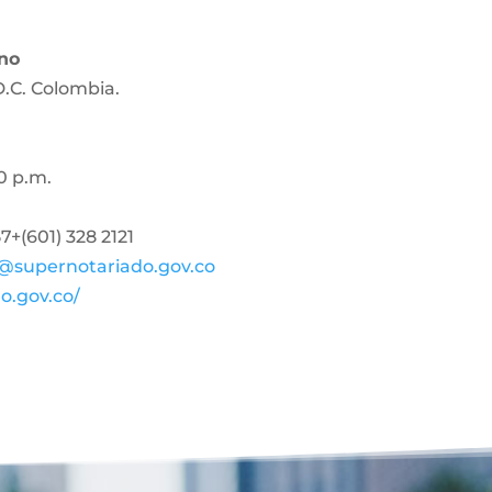
ano
D.C. Colombia.
0 p.m.
+(601) 328 2121
@supernotariado.gov.co
o.gov.co/