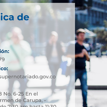
ica de
ión:
79
ico:
supernotariado.gov.co
8 No. 6-25 En el
rmen de Carupa, •
de 7:30 am hasta 11:30