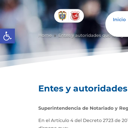
Inicio
Abrir barra de herramientas
Home
Entes y autoridades que lo vigil
9
Entes y autoridades 
Superintendencia de Notariado y Reg
En el Artículo 4 del Decreto 2723 de 201