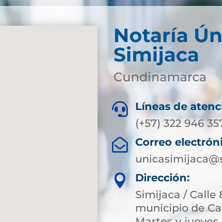
Notaría Ún
Simijaca
Cundinamarca
Líneas de atenc

(+57) 322 946 35
Correo electrón

unicasimijaca@
Dirección:

Simijaca / Calle 
municipio de Ca
Martes y jueves 