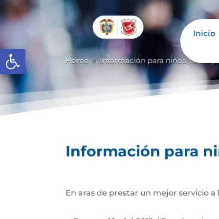
Inicio
Abrir barra de herramientas
Home
Información para niños, niñas y
9
Información para ni
En aras de prestar un mejor servicio a 