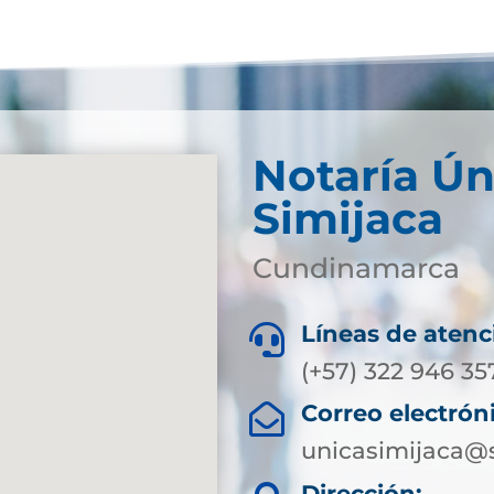
Notaría Ún
Simijaca
Cundinamarca
Líneas de atenc

(+57) 322 946 35
Correo electrón

unicasimijaca@
Dirección: