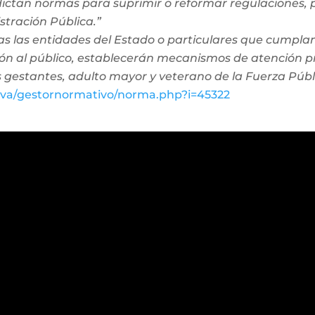
 dictan normas para suprimir o reformar regulaciones,
stración Pública.”
as las entidades del Estado o particulares que cumpla
ión al público, establecerán mecanismos de atención pr
 gestantes, adulto mayor y veterano de la Fuerza Públ
/eva/gestornormativo/norma.php?i=45322