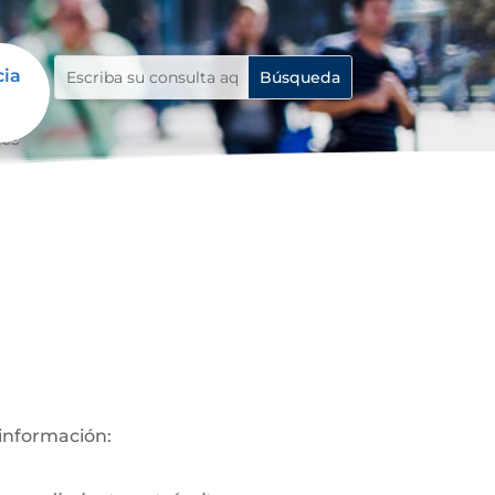
cia
tes
 información: