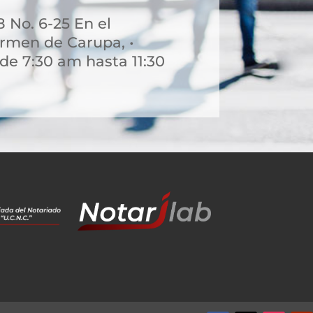
8 No. 6-25 En el
rmen de Carupa, •
de 7:30 am hasta 11:30