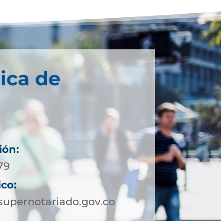
ica de
ión:
79
ico:
supernotariado.gov.co