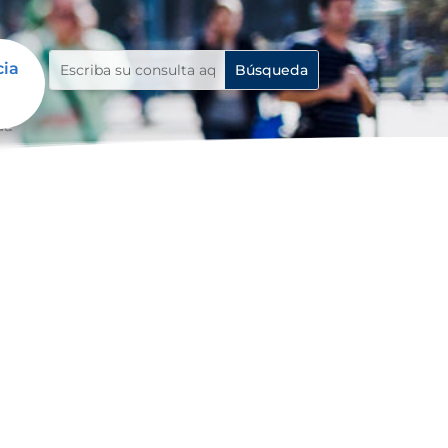
cia
da