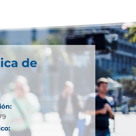
ica de
ión:
79
ico: