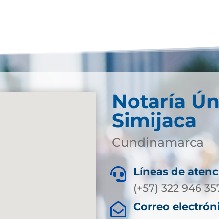
Notaría Ún
Simijaca
Cundinamarca
Líneas de atenc

(+57) 322 946 35
Correo electrón
