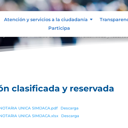
Atención y servicios a la ciudadanía
Transparen
Participa
a y reservada
Índice de información clasificada y reserva
9
ón clasificada y reservada
da-NOTARIA UNICA SIMIJACA.pdf
Descarga
a-NOTARIA UNICA SIMIJACA.xlsx
Descarga