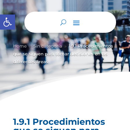
Abrir barra de herramientas
Home
Sin categoría
1.9.1 Procedimientos
9
9
que se siguen para tomar decisiones en las
diferentes áreas
1.9.1 Procedimientos