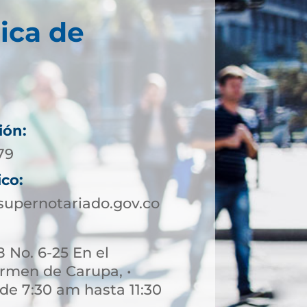
ica de
ión:
79
ico:
supernotariado.gov.co
8 No. 6-25 En el
rmen de Carupa, •
de 7:30 am hasta 11:30