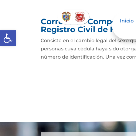
Corrección Componente
Inicio
Registro Civil de Naci
Abrir barra de herramientas
Consiste en el cambio legal del sexo qu
personas cuya cédula haya sido otorg
número de identificación. Una vez cor