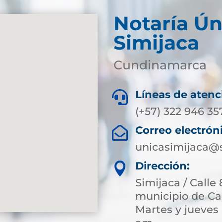
Notaría Ún
Simijaca
Cundinamarca
Líneas de atenc

(+57) 322 946 35
Correo electrón

unicasimijaca@
Dirección:

Simijaca / Calle 
municipio de Ca
Martes y jueves 