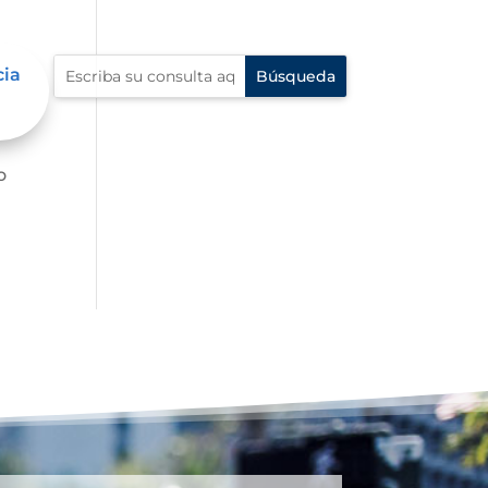
cia
o