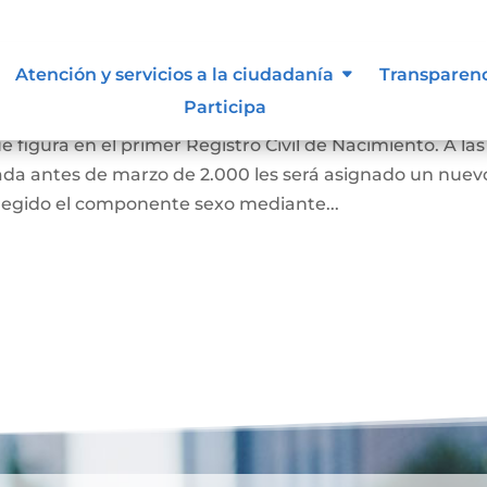
 de Identidad Sexual en el
Atención y servicios a la ciudadanía
Transparen
miento
Participa
e figura en el primer Registro Civil de Nacimiento. A las
ada antes de marzo de 2.000 les será asignado un nuev
regido el componente sexo mediante...