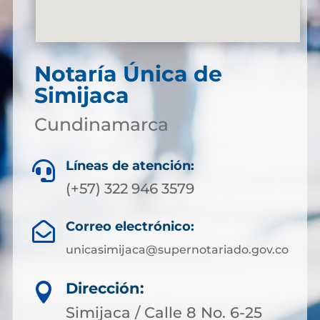
Notaría Única de
Simijaca
Cundinamarca
Líneas de atención:

(+57) 322 946 3579
Correo electrónico:

unicasimijaca@supernotariado.gov.co
Dirección:

Simijaca / Calle 8 No. 6-25