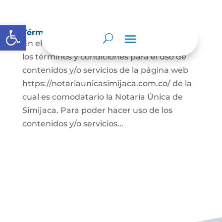
Abrir barra de herramientas
Términos y condiciones
En el presente documento se establecen
los términos y condiciones para el uso de
contenidos y/o servicios de la página web
https://notariaunicasimijaca.com.co/ de la
cual es comodatario la Notaria Única de
Simijaca. Para poder hacer uso de los
contenidos y/o servicios...